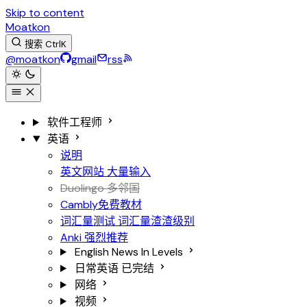
Skip to content
Moatkon
搜索
Ctrl
K
@moatkon
gmail
rss
软件工程师
英语
说明
英文网站
大量输入
Duolingo 多邻国
Cambly免费教材
词汇量测试
词汇量渣渣级别
Anki
强烈推荐
English News In Levels
日常英语
已完结
网络
视频