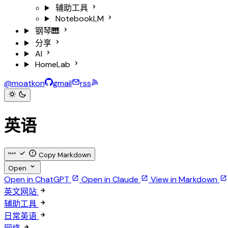
辅助工具
NotebookLM
钢琴🎹
分享
AI
HomeLab
@moatkon
gmail
rss
英语
Copy Markdown
Open
Open in ChatGPT
Open in Claude
View in Markdown
英文网站
辅助工具
日常英语