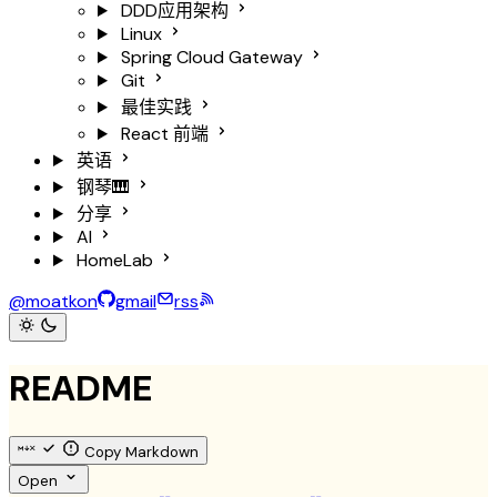
DDD应用架构
Linux
Spring Cloud Gateway
Git
最佳实践
React
前端
英语
钢琴🎹
分享
AI
HomeLab
@moatkon
gmail
rss
README
Copy Markdown
Open